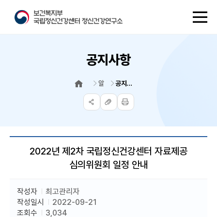
메
뉴
열
기
공지사항
알림
공지사항
HOME
공
주
인
유
소
쇄
복
사
2022년 제2차 국립정신건강센터 자료제공
심의위원회 일정 안내
작성자
최고관리자
작성일시
2022-09-21
조회수
3,034