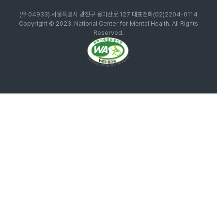
보
(우 04933) 서울특별시 광진구 용마산로 127
대표전화(02)2204-0114
Copyright © 2023. National Center for Mental Health. All Rights
건
복
Reserved.
지
부
국
립
정
신
건
강
센
터
정
신
건
강
연
구
소