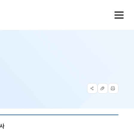
메
뉴
열
기
공
주
인
유
소
쇄
복
사
조사